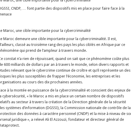
Le Maroc, une cible importante pour la cybercriminalité
DGSSI, CNDP, … font partie des dispositifs mis en place pour faire face à la
menace
Le Maroc, une cible importante pour la cybercriminalité
Le Maroc demeure une cible importante pour la cybercriminalité. Il est,
d’ailleurs, classé au troisième rang des pays les plus ciblés en Afrique par ce
phénomène qui prend de l’ampleur à travers monde.
Ce constat n’a rien de réjouissant, quand on sait que ce phénomène coûte plus
de 600 milliards de dollars par an à travers le monde, selon divers rapports et
études relevant que le cybercrime continue de croître et qu’il représente un des
risques les plus susceptibles de frapper l’économie, les entreprises et les
organisations au cours des dix prochaines années.
Face à la montée en puissance de la cybercriminalité et conscient des enjeux de
la cybersécurité, « le Maroc a mis en place un certain nombre de dispositifs
relatifs au secteur à travers la création de la Direction générale de la sécurité
des systèmes d’information (DGSSI), la Commission nationale de contrôle de la
protection des données à caractère personnel (CNDP) et la mise à niveau de so
arsenal juridique », a relevé Ali El Azzouzi, fondateur et directeur général de
Dataprotect.