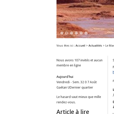
1
2
3
4
5
6
Vous êtes ici :
Accueil
>
Actualités
>
Le Mar
Nous avons 107 invités et aucun
membre en ligne
Aujourd'hui
Vendredi - Sem. 32
0
7
Août
Gaétan
U
Dernier quartier
)
Le hasard vaut mieux que mille
rendez-vous.
Article à lire