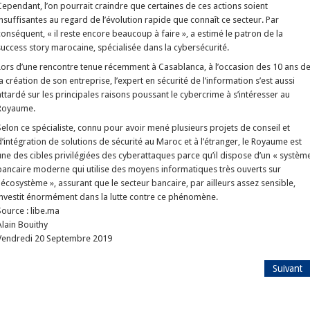
Cependant, l’on pourrait craindre que certaines de ces actions soient
insuffisantes au regard de l’évolution rapide que connaît ce secteur. Par
conséquent, « il reste encore beaucoup à faire », a estimé le patron de la
success story marocaine, spécialisée dans la cybersécurité.
Lors d’une rencontre tenue récemment à Casablanca, à l’occasion des 10 ans d
la création de son entreprise, l’expert en sécurité de l’information s’est aussi
attardé sur les principales raisons poussant le cybercrime à s’intéresser au
Royaume.
Selon ce spécialiste, connu pour avoir mené plusieurs projets de conseil et
d’intégration de solutions de sécurité au Maroc et à l’étranger, le Royaume est
une des cibles privilégiées des cyberattaques parce qu’il dispose d’un « systèm
bancaire moderne qui utilise des moyens informatiques très ouverts sur
l'écosystème », assurant que le secteur bancaire, par ailleurs assez sensible,
investit énormément dans la lutte contre ce phénomène.
Source : libe.ma
Alain Bouithy
Vendredi 20 Septembre 2019
Suivant