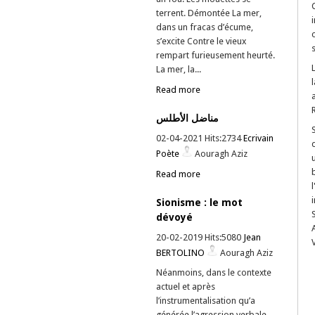
terrent. Démontée La mer,
dans un fracas d’écume,
s’excite Contre le vieux
rempart furieusement heurté.
La mer, la...
Read more
مناضل الأطلس
02-04-2021 Hits:2734
Ecrivain
Poète
Aouragh Aziz
Read more
Sionisme : le mot
dévoyé
20-02-2019 Hits:5080
Jean
BERTOLINO
Aouragh Aziz
Néanmoins, dans le contexte
actuel et après
l’instrumentalisation qu’a
générée l’agression verbale