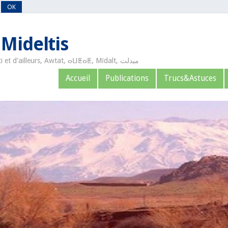
OK
 Mideltis
Bienvenue sur le site des Mideltis d'ici et d'ailleurs, Awtat, ⴰⵡⵟⴰⵟ, Mīdalt, ميدلت
Accueil
Publications
Trucs&Astuces